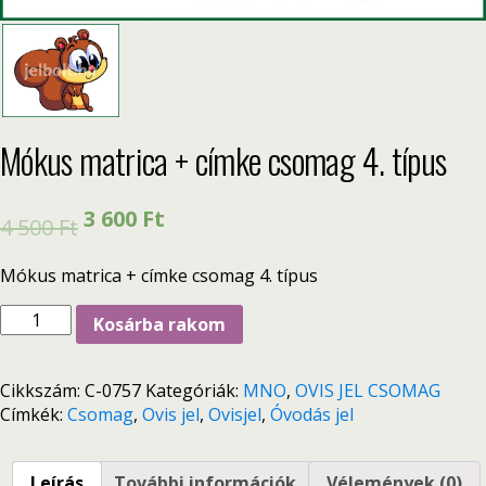
Mókus matrica + címke csomag 4. típus
3 600
Ft
4 500
Ft
Mókus matrica + címke csomag 4. típus
Kosárba rakom
Cikkszám:
C-0757
Kategóriák:
MNO
,
OVIS JEL CSOMAG
Címkék:
Csomag
,
Ovis jel
,
Ovisjel
,
Óvodás jel
Leírás
További információk
Vélemények (0)