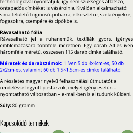
technológiával nyomtatjuk, így nem szükséges átlátszó,
öntapadós címkéket is vásárolnia. Kiválóan alkalmazható:
sima felületű fogmosó-pohárra, étkészletre, szekrényekre,
fogasokra, csempére és cipőkbe is.
Rávasalható fólia
Rávasalható jel a ruhaneműk, textíliák gyors, igényes
emblémázására többféle méretben. Egy darab A4-es íven
háromféle méretű, összesen 115 darab címke található.
Méretek és darabszámok:
1 íven 5 db 4x4cm-es, 50 db
2x2cm-es, valamint 60 db 1,5×1,5cm-es címke található.
A részletes magyar nyelvű felhasználási útmutatót a
rendeléssel együtt postázzuk, melyet igény esetén –
nyomtatható változatban – e-mail-ben is el tudunk küldeni.
Súly:
80 gramm
Kapcsolódó termékek