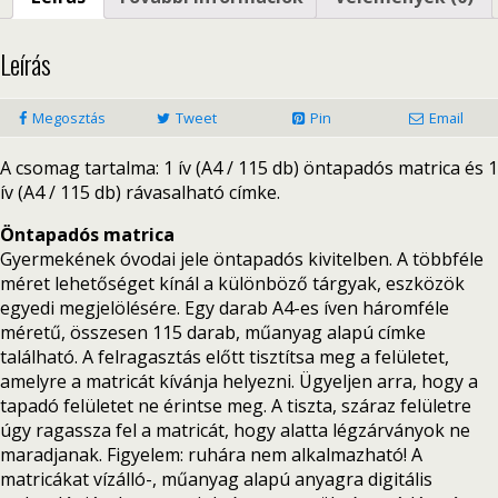
Leírás
Megosztás
Tweet
Pin
Email
A csomag tartalma: 1 ív (A4 / 115 db) öntapadós matrica és 1
ív (A4 / 115 db) rávasalható címke.
Öntapadós matrica
Gyermekének óvodai jele öntapadós kivitelben. A többféle
méret lehetőséget kínál a különböző tárgyak, eszközök
egyedi megjelölésére. Egy darab A4-es íven háromféle
méretű, összesen 115 darab, műanyag alapú címke
található. A felragasztás előtt tisztítsa meg a felületet,
amelyre a matricát kívánja helyezni. Ügyeljen arra, hogy a
tapadó felületet ne érintse meg. A tiszta, száraz felületre
úgy ragassza fel a matricát, hogy alatta légzárványok ne
maradjanak. Figyelem: ruhára nem alkalmazható! A
matricákat vízálló-, műanyag alapú anyagra digitális