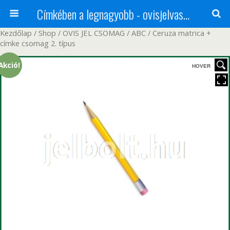
Címkében a legnagyobb - ovisjelvasarlas.hu
Kezdőlap
/
Shop
/
OVIS JEL CSOMAG
/
ABC
/ Ceruza matrica +
címke csomag 2. típus
Akció!
HOVER