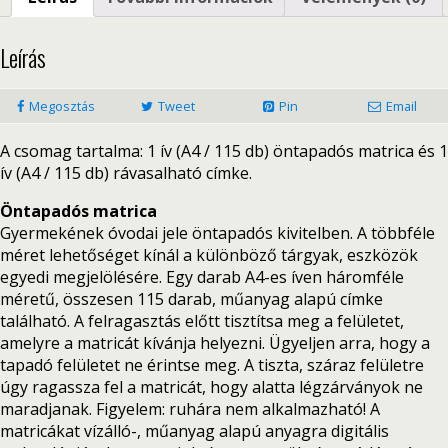
Leírás
Megosztás
Tweet
Pin
Email
A csomag tartalma: 1 ív (A4 / 115 db) öntapadós matrica és 1
ív (A4 / 115 db) rávasalható címke.
Öntapadós matrica
Gyermekének óvodai jele öntapadós kivitelben. A többféle
méret lehetőséget kínál a különböző tárgyak, eszközök
egyedi megjelölésére. Egy darab A4-es íven háromféle
méretű, összesen 115 darab, műanyag alapú címke
található. A felragasztás előtt tisztítsa meg a felületet,
amelyre a matricát kívánja helyezni. Ügyeljen arra, hogy a
tapadó felületet ne érintse meg. A tiszta, száraz felületre
úgy ragassza fel a matricát, hogy alatta légzárványok ne
maradjanak. Figyelem: ruhára nem alkalmazható! A
matricákat vízálló-, műanyag alapú anyagra digitális