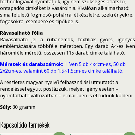
technológiával nyomtatjuk, így nem szükséges átlátszó,
öntapadós címkéket is vásárolnia. Kiválóan alkalmazható:
sima felületű fogmosó-pohárra, étkészletre, szekrényekre,
fogasokra, csempére és cipőkbe is.
Rávasalható fólia
Rávasalható jel a ruhaneműk, textíliák gyors, igényes
emblémázására többféle méretben. Egy darab A4-es íven
háromféle méretű, összesen 115 darab címke található.
Méretek és darabszámok:
1 íven 5 db 4x4cm-es, 50 db
2x2cm-es, valamint 60 db 1,5×1,5cm-es címke található.
A részletes magyar nyelvű felhasználási útmutatót a
rendeléssel együtt postázzuk, melyet igény esetén –
nyomtatható változatban – e-mail-ben is el tudunk küldeni.
Súly:
80 gramm
Kapcsolódó termékek