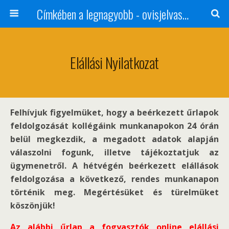
Címkében a legnagyobb - ovisjelvasarlas.hu
Elállási Nyilatkozat
Felhívjuk figyelmüket, hogy a beérkezett űrlapok
feldolgozását kollégáink munkanapokon 24 órán
belül megkezdik, a megadott adatok alapján
válaszolni fogunk, illetve tájékoztatjuk az
ügymenetről. A hétvégén beérkezett elállások
feldolgozása a következő, rendes munkanapon
történik meg. Megértésüket és türelmüket
köszönjük!
Az alábbi űrlap a fogyasztók online elállási