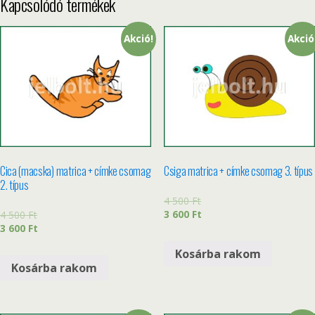
Kapcsolódó termékek
Akció!
Akció
Cica (macska) matrica + címke csomag
Csiga matrica + címke csomag 3. típus
2. típus
4 500
Ft
3 600
Ft
4 500
Ft
3 600
Ft
Kosárba rakom
Kosárba rakom