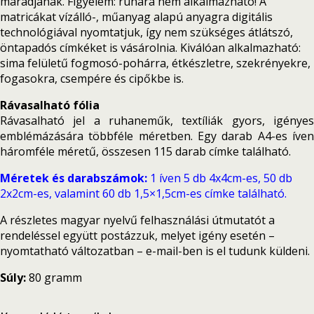
maradjanak. Figyelem: ruhára nem alkalmazható! A
matricákat vízálló-, műanyag alapú anyagra digitális
technológiával nyomtatjuk, így nem szükséges átlátszó,
öntapadós címkéket is vásárolnia. Kiválóan alkalmazható:
sima felületű fogmosó-pohárra, étkészletre, szekrényekre,
fogasokra, csempére és cipőkbe is.
Rávasalható fólia
Rávasalható jel a ruhaneműk, textíliák gyors, igényes
emblémázására többféle méretben. Egy darab A4-es íven
háromféle méretű, összesen 115 darab címke található.
Méretek és darabszámok:
1 íven 5 db 4x4cm-es, 50 db
2x2cm-es, valamint 60 db 1,5×1,5cm-es címke található.
A részletes magyar nyelvű felhasználási útmutatót a
rendeléssel együtt postázzuk, melyet igény esetén –
nyomtatható változatban – e-mail-ben is el tudunk küldeni.
Súly:
80 gramm