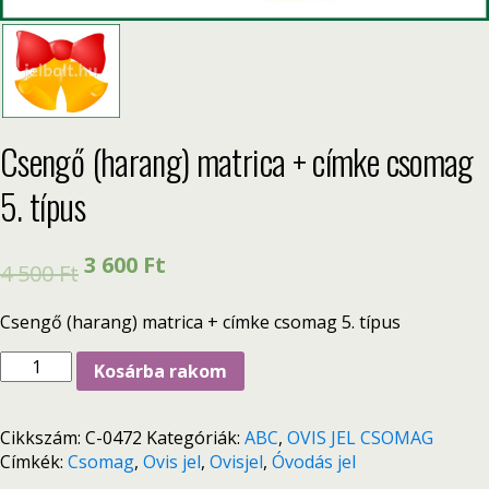
Csengő (harang) matrica + címke csomag
5. típus
3 600
Ft
4 500
Ft
Csengő (harang) matrica + címke csomag 5. típus
Kosárba rakom
Cikkszám:
C-0472
Kategóriák:
ABC
,
OVIS JEL CSOMAG
Címkék:
Csomag
,
Ovis jel
,
Ovisjel
,
Óvodás jel