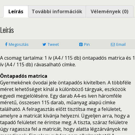
Leírás
További információk
Vélemények (0)
Leírás
Megosztás
Tweet
Pin
Email
A csomag tartalma: 1 ív (A4 / 115 db) öntapadós matrica és 1
ív (A4 / 115 db) rávasalható címke.
Öntapadós matrica
Gyermekének óvodai jele öntapadós kivitelben. A többféle
méret lehetőséget kínál a különböző tárgyak, eszközök
egyedi megjelölésére. Egy darab A4-es íven háromféle
méretű, összesen 115 darab, műanyag alapú címke
található. A felragasztás előtt tisztítsa meg a felületet,
amelyre a matricát kívánja helyezni. Ügyeljen arra, hogy a
tapadó felületet ne érintse meg. A tiszta, száraz felületre
úgy ragassza fel a matricát, hogy alatta légzárványok ne